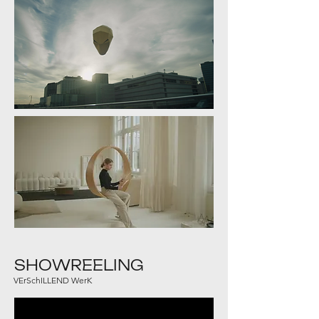
SHOWREELING
VErSchILLEND WerK