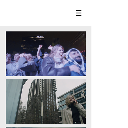
freelance editor | videograaf | regisseur
JOKKO VOOGT