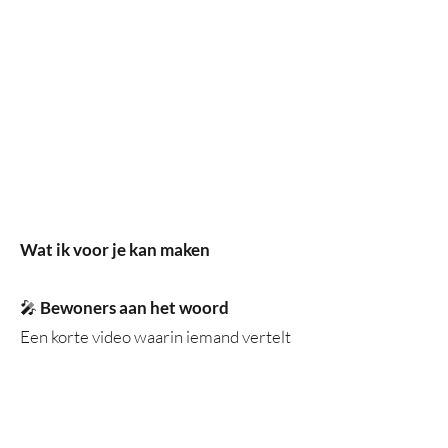
Wat ik voor je kan maken
🎤
Bewoners aan het woord
Een korte video waarin iemand vertelt
over het leven in de woning,
veranderingen in de buurt of wat een
project voor hen betekende.